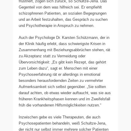
frustriert, zögen sich zurück, so Schultze-Jena. Das
Gegenteil von dem was hilfreich sei. Er empfiehlt
schizophrenen Patienten, an sozialen Begegnungen
und an Arbeit festzuhalten, das Gespräch zu suchen
und Psychotherapie in Anspruch zu nehmen.
Auch der Psychologe Dr. Karsten Schützmann, der in
der Klinik häufig erlebt, dass schwierigste Krisen in
Zusammenhang mit Beziehungsabbrüchen stehen, rät
zu Akzeptanz statt zu Vermeidung oder
Übervorsichtigkeit: „Es gibt kein Rezept, das gehört
zum Leben dazu“, sagt er. Menschen mit einer
Psychoseerfahrung rät er allerdings in emotional
besonders herausfordernden Zeiten zu vermehrter
Aufmerksamkeit sich selbst gegenüber. „Sie sollten
darauf achten, ob etwas wieder auftaucht, was sie aus
früheren Krankheitsphasen kennen und im Zweifelsfall
früh die vorhandenen Hilfsmöglichkeiten nutzen.“
Inzwischen gebe es viele Therapeuten, die auch
Psychosepatienten behandeln, weiß Schultze-Jena,
der nicht nur selbst immer mehrere solcher Patienten