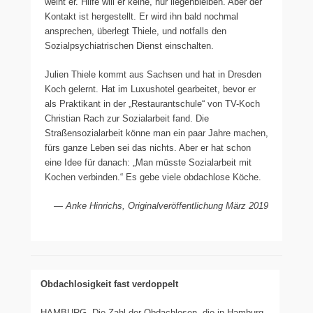
weint er. Hilfe will er keine, nur liegenbleiben. Aber der
Kontakt ist hergestellt. Er wird ihn bald nochmal
ansprechen, überlegt Thiele, und notfalls den
Sozialpsychiatrischen Dienst einschalten.
Julien Thiele kommt aus Sachsen und hat in Dresden
Koch gelernt. Hat im Luxushotel gearbeitet, bevor er
als Praktikant in der „Restaurantschule“ von TV-Koch
Christian Rach zur Sozialarbeit fand. Die
Straßensozialarbeit könne man ein paar Jahre machen,
fürs ganze Leben sei das nichts. Aber er hat schon
eine Idee für danach: „Man müsste Sozialarbeit mit
Kochen verbinden.“ Es gebe viele obdachlose Köche.
— Anke Hinrichs, Originalveröffentlichung März 2019
Obdachlosigkeit fast verdoppelt
HAMBURG. Die Zahl der Obdachlosen, die in Hamburg