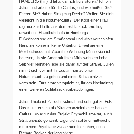
HAMBURG (hin). „Hallo, darf ich kurz stören? Ich bin
Julien und arbeite für die Caritas, und wie heißen Sie?
Frieren Sie? Haben Sie genug Decke? Wollen Sie nicht
vielleicht in die Notunterkunft?“ Der Kopf einer Frau
ragt nur zur Hälfte aus dem Schlafsack. Sie liegt
unweit des Hauptbahnhofs in Hamburgs
Fußgängerzone am Straßenrand und wirkt verschlafen.
Nein, sie könne in keine Unterkunft, weil sie eine
Meldeadresse hat. Aber ihre Wohnung könne sie nicht
betreten, da sie Ärger mit ihren Mitbewohnern habe.
Seit vier Monaten lebe sie daher auf der Straße. Julien
nimmt sich vor, mit ihr zusammen zu einer
Notunterkunft zu gehen und einen Schlafplatz zu
vermitteln. Fürs erste verspricht er, ihr am Nachmittag
einen weiteren Schlafsack vorbeizubringen.
Julien Thiele ist 27, sehr schmal und sehr gut zu Fuß.
Das muss er sein als Straßensozialarbeiter bei der
Caritas, wo er für das Projekt Citymobil arbeitet, auch
Straßenvisite genannt. Eigentlich sollte er mittwochs
mit einem Psychiater zusammen losziehen, doch
Richard Becker, der langjährige